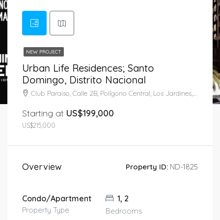
NEW PROJECT
Urban Life Residences; Santo
Domingo, Distrito Nacional
Club Paraiso, Calle 2B, Polígono Central, Los Jardines, Santo Domingo, Distrito Nacional, 10119, Dominican Republic
Starting at
US$199,000
US$215,000
Overview
Property ID:
ND-1825
Condo/Apartment
1, 2
Property Type
Bedrooms